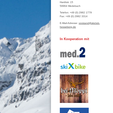
Hardtstr.
15
59964
Medebach
Telefon:
+49 (0) 2982 1779
Fax:
+49 (0) 2982 3314
E-Mail-Adresse:
vorstand@skiclub-
hesseberg.de
In Kooperation mit