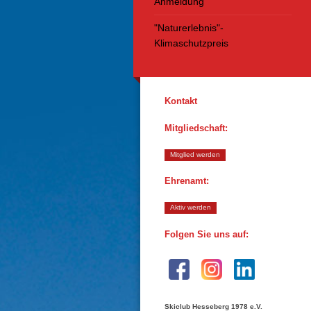
Anmeldung
"Naturerlebnis"-
Klimaschutzpreis
Kontakt
Mitgliedschaft:
Mitglied werden
Ehrenamt:
Aktiv werden
Folgen Sie uns auf:
Skiclub Hesseberg 1978 e.V.