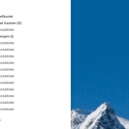
reffpunkt
ad Gastein (Ö)
iclubhütte
engen (I)
iclubhütte
iclubhütte
iclubhütte
iclubhütte
iclubhütte
iclubhütte
iclubhütte
iclubhütte
iclubhütte
iclubhütte
iclubhütte
.