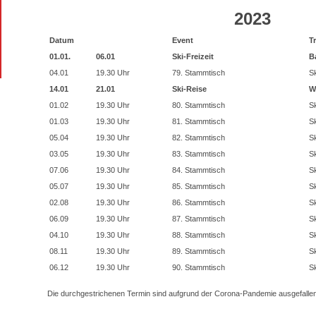
2023
Datum
Event
T
01.01.
06.01
Ski-Freizeit
B
04.01
19.30 Uhr
79. Stammtisch
Sk
14.01
21.01
Ski-Reise
W
01.02
19.30 Uhr
80. Stammtisch
Sk
01.03
19.30 Uhr
81.
Stammtisch
Sk
05.04
19.30 Uhr
82.
Stammtisch
Sk
03.05
19.30 Uhr
83.
Stammtisch
Sk
07.06
19.30 Uhr
84.
Stammtisch
Sk
05.07
19.30 Uhr
85.
Stammtisch
Sk
02.08
19.30 Uhr
86.
Stammtisch
Sk
06.09
19.30 Uhr
87.
Stammtisch
Sk
04.10
19.30 Uhr
88.
Stammtisch
Sk
08.11
19.30 Uhr
89.
Stammtisch
Sk
06.12
19.30 Uhr
90.
Stammtisch
Sk
Die durchgestrichenen Termin sind aufgrund der Corona-Pandemie ausgefallen