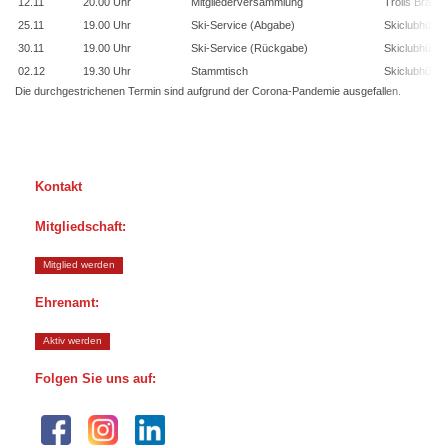
12.11
20.00 Uhr
Mitgliederversammlung
Trolls Brauh
25.11
19.00 Uhr
Ski-Service (Abgabe)
Skiclubhütte
30.11
19.00 Uhr
Ski-Service (Rückgabe)
Skiclubhütte
02.12
19.30 Uhr
Stammtisch
Skiclubhütte
Die durchgestrichenen Termin sind aufgrund der Corona-Pandemie ausgefallen.
Kontakt
Mitgliedschaft:
Mitglied werden
Ehrenamt:
Aktiv werden
Folgen Sie uns auf: