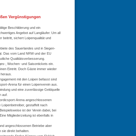
ießen
Vergünstigungen
ltige Beschilderung und ein
chwertiges Angebot auf Langläufer. Um all
beitritt, sichert Loipenqualität und
biete des Sauerlandes und in Siegen-
legt. Das vom Land NRW und der EU
utliche Qualitätsverbesserung.
ages-, Wochen- und Saisontickets ein.
einen Eintritt. Doch Gäste immer wieder
 heraus.
Engagement mit den Loipen befasst sind
sport-Arena für einen Loipenverein aus.
rbindung und eine zuverlässige Geldquelle
 auf.
 Nordicsport-Arena angeschlossenen
 Loipenbetreiber, gestaffelt nach
eispielsweise ist der Verein dabei, bei
ine Mitgliederzeitung ist ebenfalls in
e und angeschlossenen Betriebe aber
 sie direkt behalten.
Vorsitzende Stefan Küpper vom Skiklub