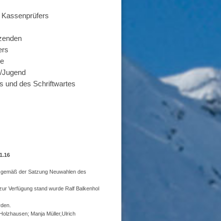
s Kassenprüfers
zenden
ers
te
n/Jugend
Schriftwartes
16
en gemäß der Satzung Neuwahlen des
zur Verfügung stand wurde Ralf Balkenhol
rden.
Holzhausen; Manja Müller,Ulrich