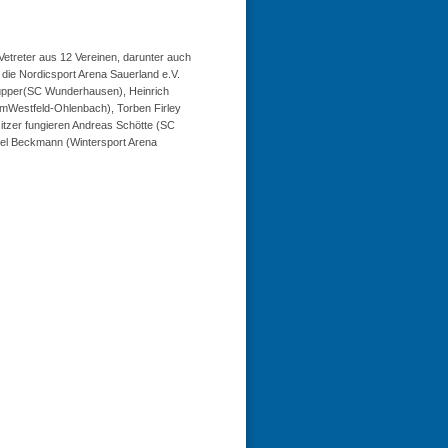
etreter aus 12 Vereinen, darunter auch
die Nordicsport Arena Sauerland e.V.
Küpper(SC Wunderhausen), Heinrich
umWestfeld-Ohlenbach), Torben Firley
sitzer fungieren Andreas Schötte (SC
l Beckmann (Wintersport Arena