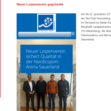
Neuer Loipenverein gegründet
Am 06.12. gründeten 23 V
der Ski-Club Hesseberg, 
Im Vorstand ist Stefan 
Berghoff( Langlaufzentr
(VV Winterberg). Als Bei
Oberhundem) und Michae
Sauerland)