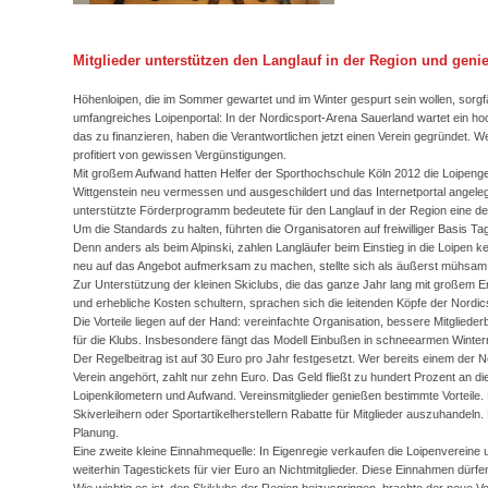
Mitglieder unterstützen den Langlauf in der Region und gen
Höhenloipen, die im Sommer gewartet und im Winter gespurt sein wollen, sorgfä
umfangreiches Loipenportal: In der Nordicsport-Arena Sauerland wartet ein ho
das zu finanzieren, haben die Verantwortlichen jetzt einen Verein gegründet. Wer 
profitiert von gewissen Vergünstigungen.
Mit großem Aufwand hatten Helfer der Sporthochschule Köln 2012 die Loipenge
Wittgenstein neu vermessen und ausgeschildert und das Internetportal ange
unterstützte Förderprogramm bedeutete für den Langlauf in der Region eine de
Um die Standards zu halten, führten die Organisatoren auf freiwilliger Basis T
Denn anders als beim Alpinski, zahlen Langläufer beim Einstieg in die Loipen k
neu auf das Angebot aufmerksam zu machen, stellte sich als äußerst mühsam
Zur Unterstützung der kleinen Skiclubs, die das ganze Jahr lang mit großem 
und erhebliche Kosten schultern, sprachen sich die leitenden Köpfe der Nordic
Die Vorteile liegen auf der Hand: vereinfachte Organisation, bessere Mitgliede
für die Klubs. Insbesondere fängt das Modell Einbußen in schneearmen Wintern
Der Regelbeitrag ist auf 30 Euro pro Jahr festgesetzt. Wer bereits einem der
Verein angehört, zahlt nur zehn Euro. Das Geld fließt zu hundert Prozent an die
Loipenkilometern und Aufwand. Vereinsmitglieder genießen bestimmte Vorteile. B
Skiverleihern oder Sportartikelherstellern Rabatte für Mitglieder auszuhandeln. E
Planung.
Eine zweite kleine Einnahmequelle: In Eigenregie verkaufen die Loipenverein
weiterhin Tagestickets für vier Euro an Nichtmitglieder. Diese Einnahmen dürfen
Wie wichtig es ist, den Skiklubs der Region beizuspringen, brachte der neue 