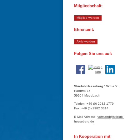
Mitgliedschaft:
Mitglied werden
Ehrenamt:
Aktiv werden
Folgen Sie uns auf:
Skiclub Hesseberg 1978 e.V.
Hardtstr.
15
59964
Medebach
Telefon:
+49 (0) 2982 1779
Fax:
+49 (0) 2982 3314
E-Mail-Adresse:
vorstand@skiclub-
hesseberg.de
In Kooperation mit