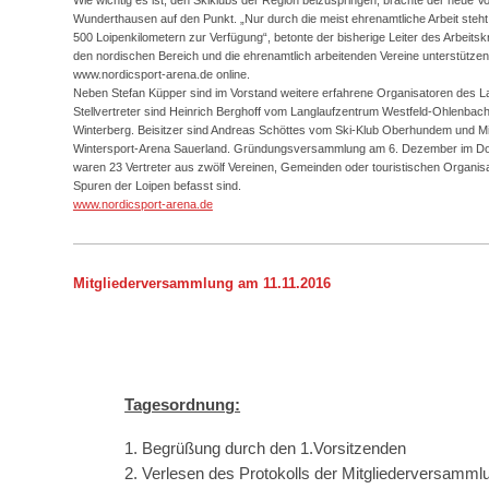
Wunderthausen auf den Punkt. „Nur durch die meist ehrenamtliche Arbeit steht 
500 Loipenkilometern zur Verfügung“, betonte der bisherige Leiter des Arbeitsk
den nordischen Bereich und die ehrenamtlich arbeitenden Vereine unterstützen 
www.nordicsport-arena.de online.
Neben Stefan Küpper sind im Vorstand weitere erfahrene Organisatoren des Lan
Stellvertreter sind Heinrich Berghoff vom Langlaufzentrum Westfeld-Ohlenbac
Winterberg. Beisitzer sind Andreas Schöttes vom Ski-Klub Oberhundem und M
Wintersport-Arena Sauerland. Gründungsversammlung am 6. Dezember im Dor
waren 23 Vertreter aus zwölf Vereinen, Gemeinden oder touristischen Organisat
Spuren der Loipen befasst sind.
www.nordicsport-arena.de
Mitgliederversammlung am 11.11.2016
Tagesordnung:
1. Begrüßung durch den 1.Vorsitzenden
2. Verlesen des Protokolls der Mitgliederversamml