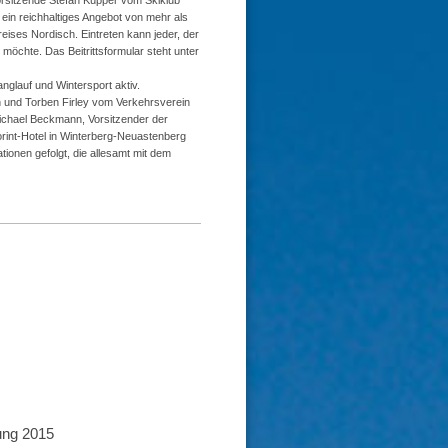
ein reichhaltiges Angebot von mehr als
reises Nordisch. Eintreten kann jeder, der
möchte. Das Beitrittsformular steht unter
glauf und Wintersport aktiv.
h und Torben Firley vom Verkehrsverein
ichael Beckmann, Vorsitzender der
int-Hotel in Winterberg-Neuastenberg
ionen gefolgt, die allesamt mit dem
ung 2015