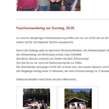
Familienwandertag am Sonntag, 25.09.
Zu unserer diesjährigen Herbstwanderung treffen wir uns um 10:00 Uhr an de
Heiner hat für uns folgende Strecke ausgesucht:
Durch die Gelänge geht es diesmal in Richtung Medelon. Am Heimeckebach üb
den Ameisenweg, am Bocksberg vorbei, nach Glindfeld.
Auf dieser Strecke erwartet uns Heiner mit einer Erfrischung!!
Von dort ist es nur noch ein Katzensprung bis zur Hütte.
Die Skiclubhütte wird gegen 14:00 Uhr erreicht sein, dort warten Speisen und 
Die Weglänge beträgt etwa 12 Kilometer, die reine Gehzeit beträgt ca. 3 Stunde
Selbstverständlich sind Gäste herzlich willkommen.