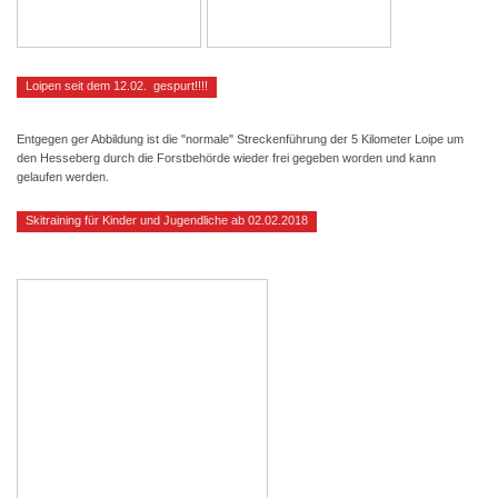
Loipen seit dem 12.02. gespurt!!!!
Entgegen ger Abbildung ist die "normale" Streckenführung der 5 Kilometer Loipe um
den Hesseberg durch die Forstbehörde wieder frei gegeben worden und kann
gelaufen werden.
Skitraining für Kinder und Jugendliche ab 02.02.2018