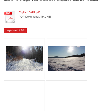
ErgList18AFP.pdf
PDF-Dokument [349.1 KB]
Loipe am 14.02.