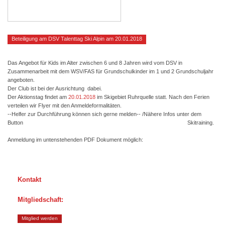
Beteiligung am DSV Talenttag Ski Alpin am 20.01.2018
Das Angebot für Kids im Alter zwischen 6 und 8 Jahren wird vom DSV in
Zusammenarbeit mit dem WSV/FAS für Grundschulkinder im 1 und 2 Grundschuljahr
angeboten.
Der Club ist bei der Ausrichtung dabei.
Der Aktionstag findet am
20.01.2018
im Skigebiet Ruhrquelle statt. Nach den Ferien
verteilen wir Flyer mit den Anmeldeformalitäten.
--Helfer zur Durchführung können sich gerne melden-- /Nähere Infos unter dem
Button Skitraining.
Anmeldung im untenstehenden PDF Dokument möglich:
Kontakt
Mitgliedschaft:
Mitglied werden