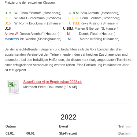
Platzierung der einzelnen Klassen:
U 9 W
: Thea Eickhoff (Hesseberg)
U 9 M:
Bela Asmuth (Hesseberg)
U12
W: Mila Guntermann (Hesborn)
U 12M:
Henri Eickhoff (Hesseberg)
U15
W: Romy Brockmann (S.hausen)
U 15M:
Keke Kräling (S.hausen)
U18
U 18M:
Marten Gilberger (S. Hausen)
Aktive:W
: Denise Altenhoff (Hesborn)
M:
Dennis Fleuth (Hesborn)
Master:W
Iris Wanke (Siedlinghausen)
M:
Marco Krähling (S.hausen)
Bei der anschließenden Siegerehrung bedankten sich die Vorsitzenden der drei
ausrichtenden Vereine bei den Teilnehmenden, den zahlreichen Zuschauenden und
besonders bei den freiwilligen Helfenden, die diesen kurzfristig angesetzten Termin zu
einer erfolgreichen Veranstaltung werden ließen. Eine Fortsetzung im nächsten Jahr
ist fest geplant.
Sauerländer Alpin Ergebnisliste 2022.xls
Microsoft Excel-Dokument [52.5 KB]
2022
Datum
Event
Treffpunkt
01.01.
06.01
Ski-Freizeit
Bushalle Sä